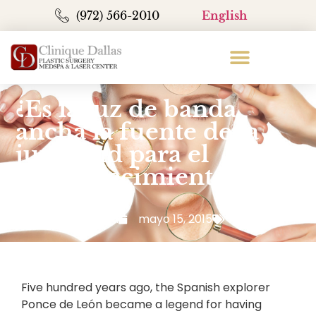
(972) 566-2010
English
¿Es la luz de banda
ancha la fuente de la
juventud para el
rejuvenecimiento
facial?
John Antonetti
mayo 15, 2015
Blog
Five hundred years ago, the Spanish explorer
Ponce de León became a legend for having