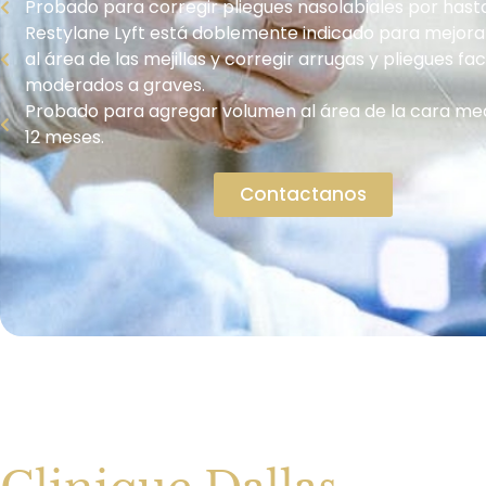
Probado para corregir pliegues nasolabiales por hast
Restylane Lyft está doblemente indicado para mejora
al área de las mejillas y corregir arrugas y pliegues fac
moderados a graves.
Probado para agregar volumen al área de la cara me
12 meses.
Contactanos