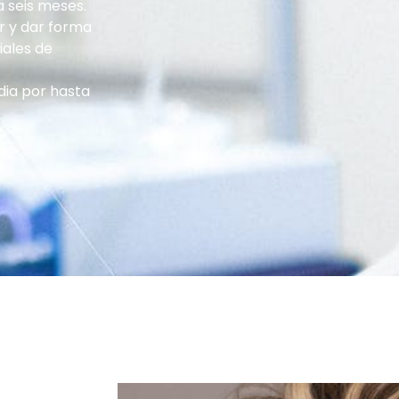
a seis meses.
r y dar forma
iales de
dia por hasta