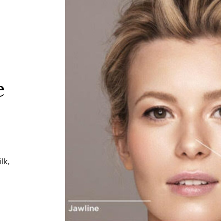
e
lk,