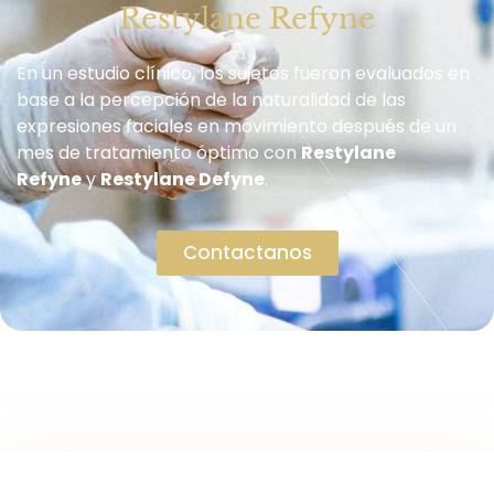
Restylane Refyne
En un estudio clínico, los sujetos fueron evaluados en
base a la percepción de la naturalidad de las
expresiones faciales en movimiento después de un
mes de tratamiento óptimo con
Restylane
Refyne
y
Restylane Defyne
.
Contactanos