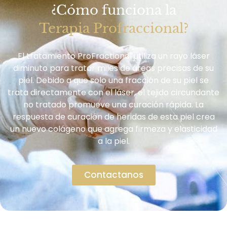
¿Cómo funciona la
Terapia Profraccional?
El tratamiento ProFractional utiliza un rayo láser
diminuto para tratar miles de áreas precisas de su
piel. Debido a que solo una fracción de su piel se
trata directamente con el láser, el tejido circundante
no tratado promueve una curación rápida. La
respuesta de curación de heridas de esta piel crea
un nuevo colágeno que agrega firmeza y elasticidad
a la piel.
Contactanos