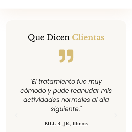
Que Dicen
Clientas
l
"El tratamiento fue muy
"
a
cómodo y pude reanudar mis
actividades normales al día
siguiente."
BILL R., JR., Illinois