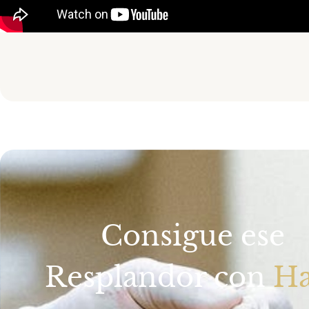
Consigue ese
Resplandor con
Ha