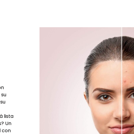
on
 su
 su
 lista
s? Un
l con