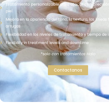
Tratamiento personalizable para atacar con precisión
piel
Mejora en la apariencia del tono, la textura, las líneas f
arrugas
Flexibilidad en los niveles de tratamiento y tiempo de 
Flexibility in treatment levels and downtime
*solo con tratamientos Halo
Contactanos