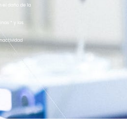
 el daño de la
inas * y las
inactividad