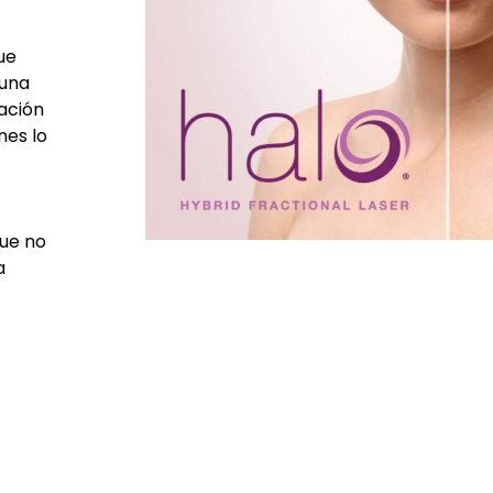
ue
 una
ación
nes lo
que no
a