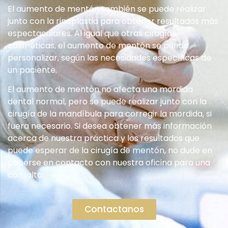
El aumento de mentón también se puede realizar
junto con la rinoplastia para obtener resultados más
espectaculares. Al igual que otras cirugías
cosméticas, el aumento de mentón se puede
personalizar, según las necesidades específicas de
un paciente.
El aumento de mentón no afecta una mordida
dental normal, pero se puede realizar junto con la
cirugía de la mandíbula para corregir la mordida, si
fuera necesario. Si desea obtener más información
acerca de nuestra práctica y los resultados que
puede esperar de la cirugía de mentón, no dude en
ponerse en contacto con nuestra oficina para una
consulta.
Contactanos