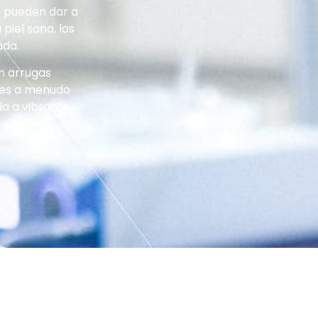
e pueden dar a
piel sana, las
ada.
n arrugas
tes a menudo
a a vibrante.