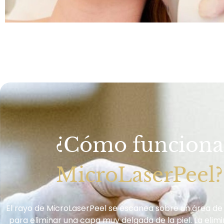
¿Cómo funciona
MicroLaserPeel?
El rayo de MicroLaserPeel se escanea sobre un área de
para eliminar una capa muy delgada de la piel. La elimi