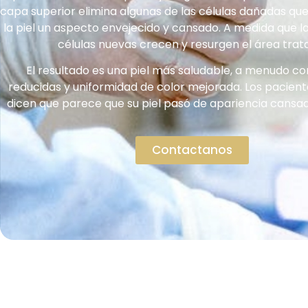
capa superior elimina algunas de las células dañadas qu
la piel un aspecto envejecido y cansado. A medida que la 
células nuevas crecen y resurgen el área trat
El resultado es una piel más saludable, a menudo co
reducidas y uniformidad de color mejorada. Los pacien
dicen que parece que su piel pasó de apariencia cansad
Contactanos