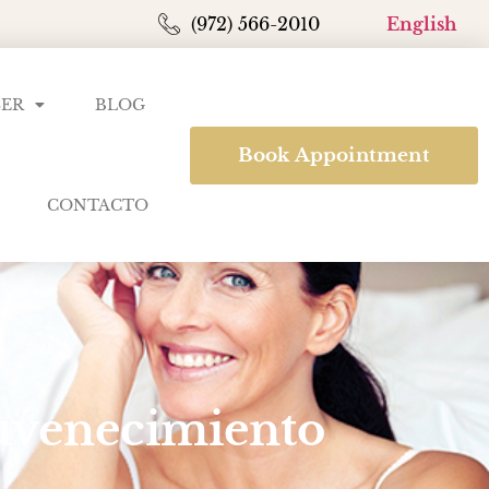
(972) 566-2010
English
SER
BLOG
Book Appointment
CONTACTO
juvenecimiento