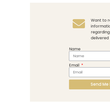
Want to r
informati
regarding
delivered 
Name
Email
Send Me 