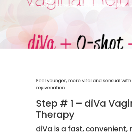
John Antonetti
diciembre 8, 2016
B
Feel younger, more vital and sensual with
rejuvenation
Step # 1
–
diVa Vagi
Therapy
diVa is a fast, convenient