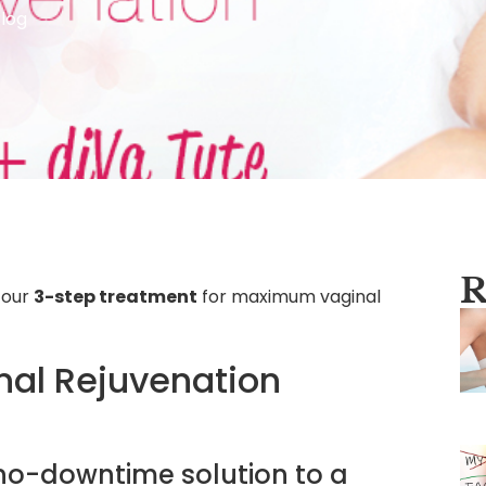
log
R
 our
3-step treatment
for maximum vaginal
nal Rejuvenation
, no-downtime solution to a